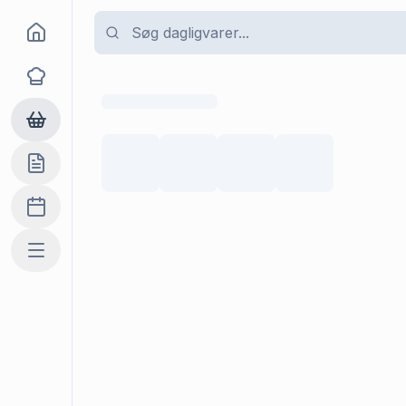
Goma
Opskrifter
Dagligvarer
Indkøbslisten
Madplan
Mere