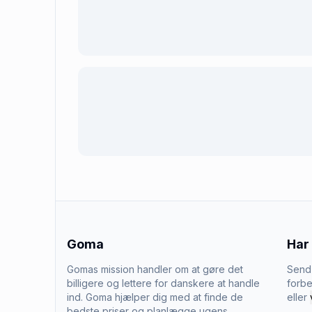
Goma
Har
Gomas mission handler om at gøre det
Send 
billigere og lettere for danskere at handle
forbe
ind. Goma hjælper dig med at finde de
eller
bedste priser og planlægge ugens