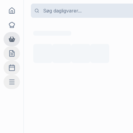
Goma
Opskrifter
Dagligvarer
Indkøbslisten
Madplan
Mere