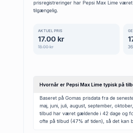
prisregistreringer har Pepsi Max Lime været
tilgængelig.
AKTUEL PRIS
GE
17.00
kr
1
18.00
kr
3
Hvornår er Pepsi Max Lime typisk på til
Baseret på Gomas prisdata fra de seneste
maj, juni, juli, august, september, okto
tilbud har været gældende i 42 dage og fo
ofte på tilbud (47% af tiden), så det kan b