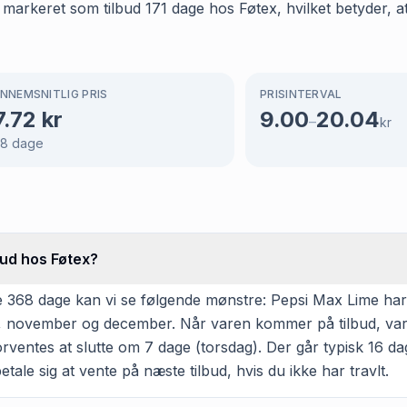
 markeret som tilbud 171 dage hos Føtex, hvilket betyder, a
NNEMSNITLIG PRIS
PRISINTERVAL
7.72
kr
9.00
20.04
–
kr
68
dage
bud hos Føtex?
 368 dage kan vi se følgende mønstre: Pepsi Max Lime har v
ber, november og december. Når varen kommer på tilbud, va
rventes at slutte om 7 dage (torsdag). Der går typisk 16 d
etale sig at vente på næste tilbud, hvis du ikke har travlt.